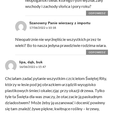
neopogański świat którego rytm wyznaczały
wschody i zachody słońca i pory roku?
ODPOWIEDZ
Szanowny Panie wierzacy z importu
17/06/2022 o 10:18
Nieopatrznie nie wyrżnęliście wszystkich przez te
wieki? Bo to nasza jedyna prawdziwie rodzima wiara.
ODPOWIEDZ
lipa, dąb, buk
16/06/2022 o 15:47
Chciałam zadać pytanie wszystkim czcicielom Świętej Rity,
którzy w lesie pod jej obrazkiem urządzili wysypisko
plastikowych śmieci okaleczjąc przy okazji drzewa. Tylko
tyle ta Święta dla was znaczy, że otaczacie ją paskudnym
dziadostwem? Może żeby ją uszanować i docenić powinny
się tam znaleźć żywe piękne, kwitnące rośliny – krzewy,