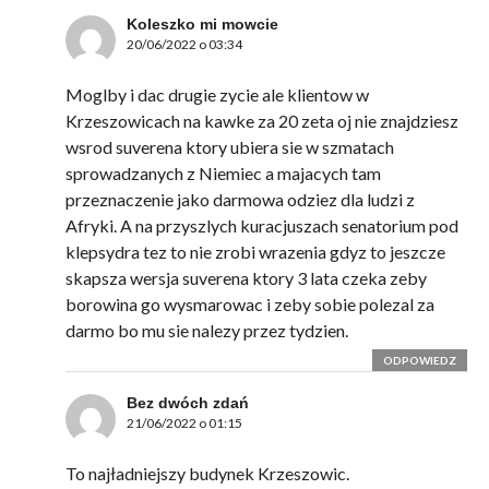
Koleszko mi mowcie
20/06/2022 o 03:34
Moglby i dac drugie zycie ale klientow w
Krzeszowicach na kawke za 20 zeta oj nie znajdziesz
wsrod suverena ktory ubiera sie w szmatach
sprowadzanych z Niemiec a majacych tam
przeznaczenie jako darmowa odziez dla ludzi z
Afryki. A na przyszlych kuracjuszach senatorium pod
klepsydra tez to nie zrobi wrazenia gdyz to jeszcze
skapsza wersja suverena ktory 3 lata czeka zeby
borowina go wysmarowac i zeby sobie polezal za
darmo bo mu sie nalezy przez tydzien.
ODPOWIEDZ
Bez dwóch zdań
21/06/2022 o 01:15
To najładniejszy budynek Krzeszowic.