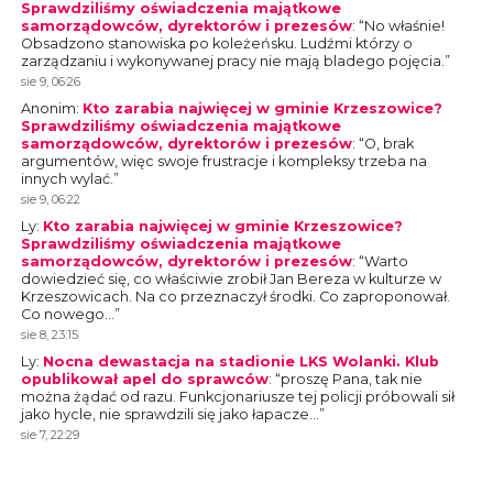
Sprawdziliśmy oświadczenia majątkowe
samorządowców, dyrektorów i prezesów
: “
No właśnie!
Obsadzono stanowiska po koleżeńsku. Ludźmi którzy o
zarządzaniu i wykonywanej pracy nie mają bladego pojęcia.
”
sie 9, 06:26
Anonim
:
Kto zarabia najwięcej w gminie Krzeszowice?
Sprawdziliśmy oświadczenia majątkowe
samorządowców, dyrektorów i prezesów
: “
O, brak
argumentów, więc swoje frustracje i kompleksy trzeba na
innych wylać.
”
sie 9, 06:22
Ly
:
Kto zarabia najwięcej w gminie Krzeszowice?
Sprawdziliśmy oświadczenia majątkowe
samorządowców, dyrektorów i prezesów
: “
Warto
dowiedzieć się, co właściwie zrobił Jan Bereza w kulturze w
Krzeszowicach. Na co przeznaczył środki. Co zaproponował.
Co nowego…
”
sie 8, 23:15
Ly
:
Nocna dewastacja na stadionie LKS Wolanki. Klub
opublikował apel do sprawców
: “
proszę Pana, tak nie
można żądać od razu. Funkcjonariusze tej policji próbowali sił
jako hycle, nie sprawdzili się jako łapacze…
”
sie 7, 22:29