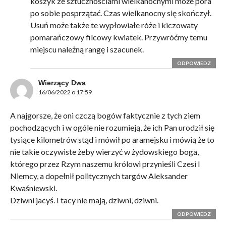
koszyk ze sztucznościami wielkanocnymi może pora
po sobie posprzątać. Czas wielkanocny się skończył.
Usuń może także te wypłowiałe róże i kiczowaty
pomarańczowy filcowy kwiatek. Przywróćmy temu
miejscu należną rangę i szacunek.
ODPOWIEDZ
Wierzący Dwa
16/06/2022 o 17:59
A najgorsze, że oni czczą bogów faktycznie z tych ziem
pochodzących i w ogóle nie rozumieją, że ich Pan urodził się
tysiące kilometrów stąd i mówił po aramejsku i mówią że to
nie takie oczywiste żeby wierzyć w żydowskiego boga,
którego przez Rzym naszemu królowi przynieśli Czesi I
Niemcy, a dopełnił politycznych targów Aleksander
Kwaśniewski.
Dziwni jacyś. I tacy nie mają, dziwni, dziwni.
ODPOWIEDZ