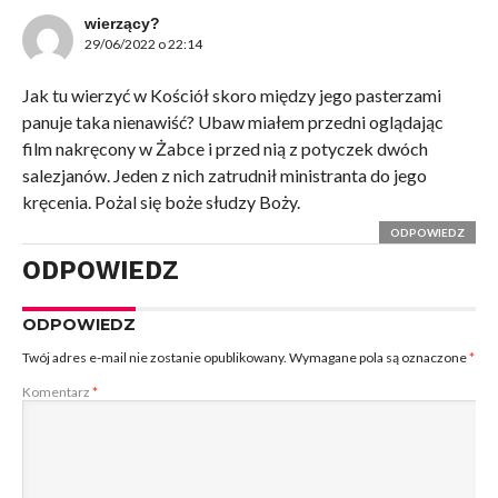
wierzący?
29/06/2022 o 22:14
Jak tu wierzyć w Kościół skoro między jego pasterzami
panuje taka nienawiść? Ubaw miałem przedni oglądając
film nakręcony w Żabce i przed nią z potyczek dwóch
salezjanów. Jeden z nich zatrudnił ministranta do jego
kręcenia. Pożal się boże słudzy Boży.
ODPOWIEDZ
ODPOWIEDZ
ODPOWIEDZ
Twój adres e-mail nie zostanie opublikowany.
Wymagane pola są oznaczone
*
Komentarz
*