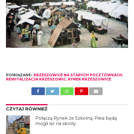
POWIĄZANE:
KRZESZOWICE NA STARYCH POCZTÓWKACH
,
REWITALIZACJA KRZESZOWIC
,
RYNEK KRZESZOWICE
CZYTAJ RÓWNIEŻ
Połączą Rynek ze Szkolną. Piesi będą
mogli iść na skróty