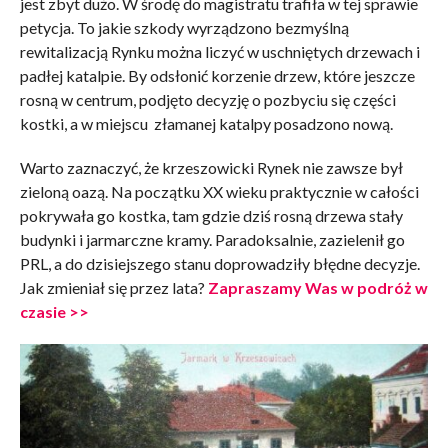
jest zbyt dużo. W środę do magistratu trafiła w tej sprawie
petycja. To jakie szkody wyrządzono bezmyślną
rewitalizacją Rynku można liczyć w uschniętych drzewach i
padłej katalpie. By odsłonić korzenie drzew, które jeszcze
rosną w centrum, podjęto decyzję o pozbyciu się części
kostki, a w miejscu złamanej katalpy posadzono nową.
Warto zaznaczyć, że krzeszowicki Rynek nie zawsze był
zieloną oazą. Na początku XX wieku praktycznie w całości
pokrywała go kostka, tam gdzie dziś rosną drzewa stały
budynki i jarmarczne kramy. Paradoksalnie, zazielenił go
PRL, a do dzisiejszego stanu doprowadziły błędne decyzje.
Jak zmieniał się przez lata?
Zapraszamy Was w podróż w
czasie >>