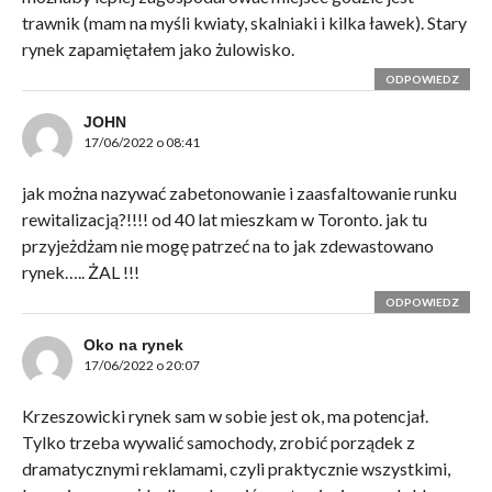
trawnik (mam na myśli kwiaty, skalniaki i kilka ławek). Stary
rynek zapamiętałem jako żulowisko.
ODPOWIEDZ
JOHN
17/06/2022 o 08:41
jak można nazywać zabetonowanie i zaasfaltowanie runku
rewitalizacją?!!!! od 40 lat mieszkam w Toronto. jak tu
przyjeżdżam nie mogę patrzeć na to jak zdewastowano
rynek….. ŻAL !!!
ODPOWIEDZ
Oko na rynek
17/06/2022 o 20:07
Krzeszowicki rynek sam w sobie jest ok, ma potencjał.
Tylko trzeba wywalić samochody, zrobić porządek z
dramatycznymi reklamami, czyli praktycznie wszystkimi,