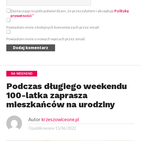
Zaznaczając to pole potwierdzam, że przeczytałem i akceptuję
Politykę
prywatności
*
Powiadom mnie o kolejnych komentarzach przez email.
Powiadom mnie o nowych wpisach przez email.
NA WEEKEND
Podczas długiego weekendu
100-latka zaprasza
mieszkańców na urodziny
Autor
krzeszowiceone.pl
Opublikowane
15/06/2022