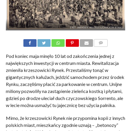
1907. JARMARK NA KRZESZOWICKIM RYNKU
KOMENTARZE
Pod koniec maja minęło 10 lat od zakończenia jednej z
największych inwestycji w centrum miasta. Rewitalizacja
zmieniła krzeszowicki Rynek. Przestaliśmy tonąć w
gigantycznych kałużach, jeździć samochodem przez środek
Rynku, zaczęliśmy płacić za parkowanie w centrum. Unijne
miliony pozwoliły na zastąpienie zieleńca kostką i płytami,
gdzieś po drodze uleciał duch czyczowskiego Sorrento, ale
w lecie można usmażyć tu jajecznicę bez użycia palnika.
Mimo, że krzeszowicki Rynek nie przypomina kopii z innych
polskich miast, mieszkańcy zgodnie uznają – „betonozy”