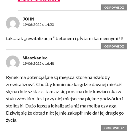
ODPOWIEDZ
JOHN
19/06/2022 o 14:53
tak…tak „rewitalizacja ” betonem i płytami kamiennymi !!!
ODPOWIEDZ
Mieszkaniec
19/06/2022 o 16:48
Rynek ma potencjał,ale są miejsca które należałoby
zrewitalizowć. Choćby kamieniczka gdzie dawnej mieścił
się na dole szklarz. Tam aż się prosi na dole kawiarenka w
stylu włoskim. Jest przy niej miejsce na piękne podwórko i
stoliczki. Dużo lepsza lokalizacja niż ma melba czy aga.
Dziwię się że dotąd nikt jej nie zakupił i nie dał jej drugiego
życia.
ODPOWIEDZ