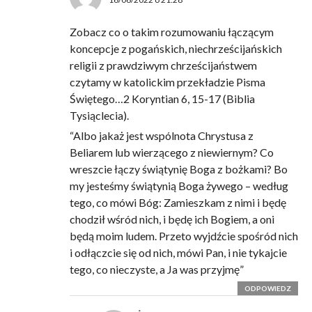
Zobacz co o takim rozumowaniu łączącym
koncepcje z pogańskich, niechrześcijańskich
religii z prawdziwym chrześcijaństwem
czytamy w katolickim przekładzie Pisma
Świętego…2 Koryntian 6, 15-17 (Biblia
Tysiąclecia).
“Albo jakaż jest wspólnota Chrystusa z
Beliarem lub wierzącego z niewiernym? Co
wreszcie łączy świątynię Boga z bożkami? Bo
my jesteśmy świątynią Boga żywego – według
tego, co mówi Bóg: Zamieszkam z nimi i będę
chodził wśród nich, i będę ich Bogiem, a oni
będą moim ludem. Przeto wyjdźcie spośród nich
i odłączcie się od nich, mówi Pan, i nie tykajcie
tego, co nieczyste, a Ja was przyjmę”
ODPOWIEDZ