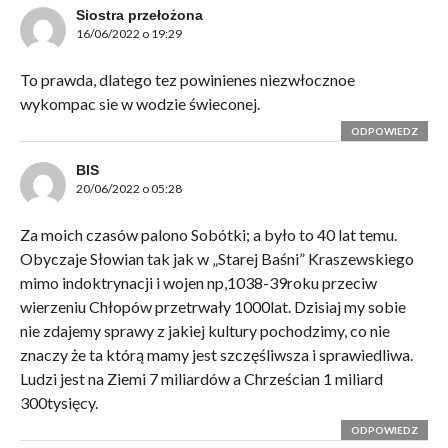
Siostra przełożona
16/06/2022 o 19:29
To prawda, dlatego tez powinienes niezwłocznoe
wykompac sie w wodzie świeconej.
ODPOWIEDZ
BIS
20/06/2022 o 05:28
Za moich czasów palono Sobótki; a było to 40 lat temu.
Obyczaje Słowian tak jak w „Starej Baśni” Kraszewskiego
mimo indoktrynacji i wojen np,1038-39roku przeciw
wierzeniu Chłopów przetrwały 1000lat. Dzisiaj my sobie
nie zdajemy sprawy z jakiej kultury pochodzimy, co nie
znaczy że ta którą mamy jest szczęśliwsza i sprawiedliwa.
Ludzi jest na Ziemi 7 miliardów a Chrześcian 1 miliard
300tysięcy.
ODPOWIEDZ