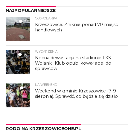
NAJPOPULARNIEJSZE
GOSPODARKA
7
Krzeszowice. Zniknie ponad 70 miejsc
handlowych
WYDARZENIA
18
Nocna dewastacja na stadionie LKS
Wolanki. Klub opublikował apel do
sprawców
NA WEEKEND
1
Weekend w gminie Krzeszowice (7–9
sierpnia). Sprawdź, co będzie się działo
RODO NA KRZESZOWICEONE.PL