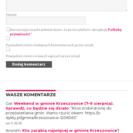
Nazwa
Zaznaczając to pole potwierdzam, że przeczytałem i akceptuję
Politykę
prywatności
*
Powiadom mnie o kolejnych komentarzach przez email.
Powiadom mnie o nowych wpisach przez email.
WASZE KOMENTARZE
Gie
:
Weekend w gminie Krzeszowice (7–9 sierpnia).
Sprawdź, co będzie się działo
: “
Ktoś zrobił stronę do
prześwietlania gmin. Warto rzucić okiem. https://z-
dykty.pl/gmina/krzeszowice-1206063
”
sie 9, 06:28
Anonim
:
Kto zarabia najwięcej w gminie Krzeszowice?