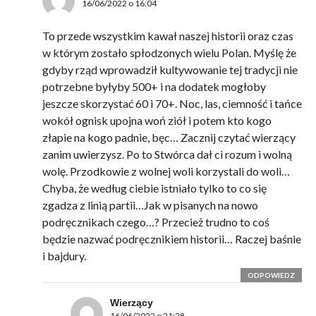
16/06/2022 o 16:04
To przede wszystkim kawał naszej historii oraz czas
w którym zostało spłodzonych wielu Polan. Myślę że
gdyby rząd wprowadził kultywowanie tej tradycji nie
potrzebne byłyby 500+ i na dodatek mogłoby
jeszcze skorzystać 60 i 70+. Noc, las, ciemność i tańce
wokół ognisk upojna woń ziół i potem kto kogo
złapie na kogo padnie, bęc… Zacznij czytać wierzący
zanim uwierzysz. Po to Stwórca dał ci rozum i wolną
wolę. Przodkowie z wolnej woli korzystali do woli…
Chyba, że według ciebie istniało tylko to co się
zgadza z linią partii…Jak w pisanych na nowo
podręcznikach czego…? Przecież trudno to coś
będzie nazwać podręcznikiem historii… Raczej baśnie
i bajdury.
ODPOWIEDZ
Wierzący
16/06/2022 o 21:28