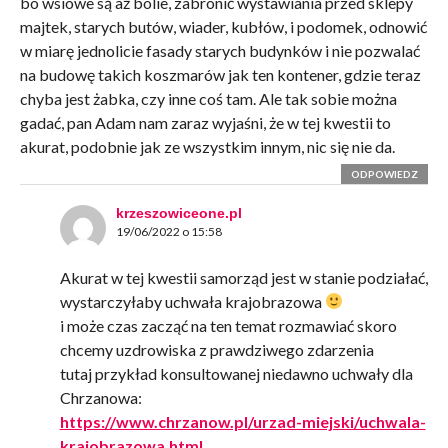
bo wsiowe są aż bolie, zabronić wystawiania przed sklepy
majtek, starych butów, wiader, kubłów, i podomek, odnowić
w miarę jednolicie fasady starych budynków i nie pozwalać
na budowę takich koszmarów jak ten kontener, gdzie teraz
chyba jest żabka, czy inne coś tam. Ale tak sobie można
gadać, pan Adam nam zaraz wyjaśni, że w tej kwestii to
akurat, podobnie jak ze wszystkim innym, nic się nie da.
ODPOWIEDZ
krzeszowiceone.pl
19/06/2022 o 15:58
Akurat w tej kwestii samorząd jest w stanie podziałać,
wystarczyłaby uchwała krajobrazowa
i może czas zacząć na ten temat rozmawiać skoro
chcemy uzdrowiska z prawdziwego zdarzenia
tutaj przykład konsultowanej niedawno uchwały dla
Chrzanowa:
https://www.chrzanow.pl/urzad-miejski/uchwala-
krajobrazowa.html