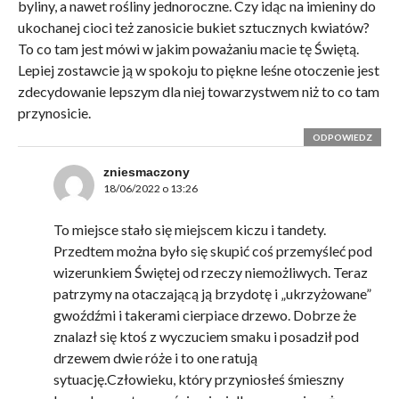
byliny, a nawet rośliny jednoroczne. Czy idąc na imieniny do
ukochanej cioci też zanosicie bukiet sztucznych kwiatów?
To co tam jest mówi w jakim poważaniu macie tę Świętą.
Lepiej zostawcie ją w spokoju to piękne leśne otoczenie jest
zdecydowanie lepszym dla niej towarzystwem niż to co tam
przynosicie.
ODPOWIEDZ
zniesmaczony
18/06/2022 o 13:26
To miejsce stało się miejscem kiczu i tandety.
Przedtem można było się skupić coś przemyśleć pod
wizerunkiem Świętej od rzeczy niemożliwych. Teraz
patrzymy na otaczającą ją brzydotę i „ukrzyżowane”
gwoźdźmi i takerami cierpiace drzewo. Dobrze że
znalazł się ktoś z wyczuciem smaku i posadził pod
drzewem dwie róże i to one ratują
sytuację.Człowieku, który przyniosłeś śmieszny