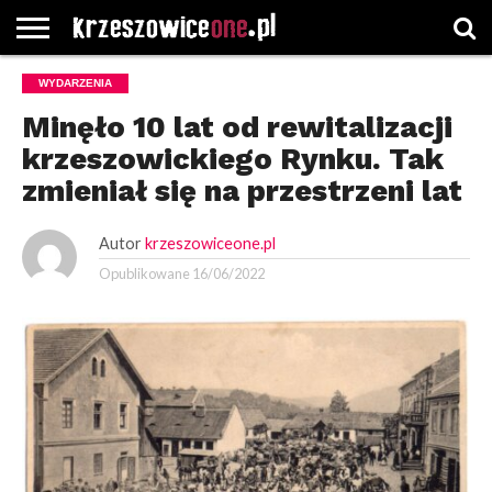
STRONA
WYDARZENIA
GŁÓWNA
WYBORY
WYBIERZ
ROZKŁADY
GREGORCZYK
KONTAKT
SAMORZĄDOWE
KATEGORIE
JAZDY
WATCH
Minęło 10 lat od rewitalizacji
krzeszowickiego Rynku. Tak
zmieniał się na przestrzeni lat
Autor
krzeszowiceone.pl
Opublikowane
16/06/2022