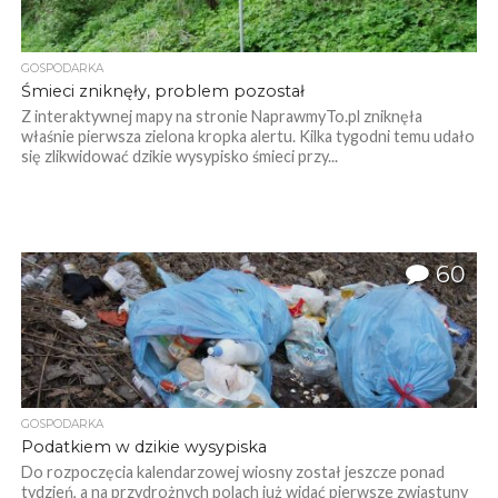
GOSPODARKA
Śmieci zniknęły, problem pozostał
Z interaktywnej mapy na stronie NaprawmyTo.pl zniknęła
właśnie pierwsza zielona kropka alertu. Kilka tygodni temu udało
się zlikwidować dzikie wysypisko śmieci przy...
60
GOSPODARKA
Podatkiem w dzikie wysypiska
Do rozpoczęcia kalendarzowej wiosny został jeszcze ponad
tydzień, a na przydrożnych polach już widać pierwsze zwiastuny