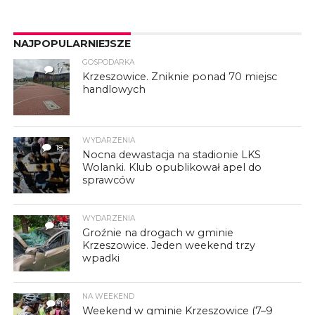
NAJPOPULARNIEJSZE
GOSPODARKA
7
Krzeszowice. Zniknie ponad 70 miejsc
handlowych
WYDARZENIA
18
Nocna dewastacja na stadionie LKS
Wolanki. Klub opublikował apel do
sprawców
WYDARZENIA
3
Groźnie na drogach w gminie
Krzeszowice. Jeden weekend trzy
wpadki
NA WEEKEND
1
Weekend w gminie Krzeszowice (7–9