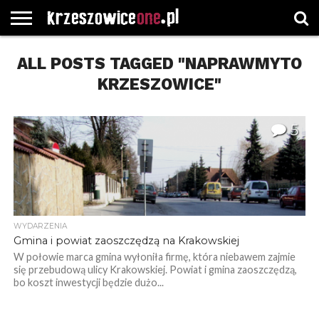
STRONA
ALL POSTS TAGGED "NAPRAWMYTO
GŁÓWNA
WYBORY
WYBIERZ
ROZKŁADY
GREGORCZYK
KONTAKT
SAMORZĄDOWE
KATEGORIE
JAZDY
WATCH
KRZESZOWICE"
5
WYDARZENIA
Gmina i powiat zaoszczędzą na Krakowskiej
W połowie marca gmina wyłoniła firmę, która niebawem zajmie
się przebudową ulicy Krakowskiej. Powiat i gmina zaoszczędzą,
bo koszt inwestycji będzie dużo...