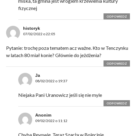
miska, ta gmina jest wrogiem krzewienia kultury
fizycznej
ODPOWIEDZ
historyk
07/02/2022 o 22:05
Pytanie: trochę poza tematem acz ważne. Kto w Tenczynku
w latach 80 miał konie? Głównie do jeżdżenia?
ODPOWIEDZ
Ja
08/02/2022 o 19:37
Niejaka Pani Uranowicz jeśli się nie myle
ODPOWIEDZ
Anonim
09/02/2022 o 11:12
Chyba Reyowie. Teraz Szarża w Bolęcinie.