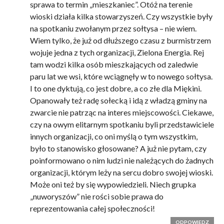
sprawa to termin „mieszkaniec”. Otóż na terenie
wioski działa kilka stowarzyszeń. Czy wszystkie były
na spotkaniu zwołanym przez sołtysa – nie wiem.
Wiem tylko, że już od dłuższego czasu z burmistrzem
wojuje jedna z tych organizacji, Zielona Energia. Rej
tam wodzi kilka osób mieszkających od zaledwie
paru lat we wsi, które wciągnęły w to nowego sołtysa.
I to one dyktują, co jest dobre, a co złe dla Miękini.
Opanowały też radę sołecką i idą z władzą gminy na
zwarcie nie patrząc na interes miejscowości. Ciekawe,
czy na owym elitarnym spotkaniu byli przedstawiciele
innych organizacji, co oni myślą o tym wszystkim,
było to stanowisko głosowane? A już nie pytam, czy
poinformowano o nim ludzi nie należących do żadnych
organizacji, którym leży na sercu dobro swojej wioski.
Może oni też by się wypowiedzieli. Niech grupka
„nuworyszów” nie rości sobie prawa do
reprezentowania całej społeczności!
ODPOWIEDZ