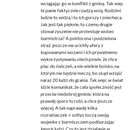
wciągając go w konflikt z gminą. Tak więc
te panie faktycznie rzadzą wsią. Rodzimi
ludzie to widzą i to ich gorszy i zniechęca.
Jak jest tak pięknie, to czemu drugie
stowarzyszenie nie protestuje wobec
burmistrza? A pokłocona i podzielona
straż. jeszcze nie ucichły afery z
kupowanymi wozami i ich prywatnemu
wykorzystywaniu, niech powie, że chce
plac do ćwiczeń, a nie wielkie boisko, na
którym nie będzie meczy, bo skąd wziąść
naraz 20 ludzi do grania. Tak więc w świat
idzie komunikat, że cała społeczność jest
przeciw niedobrej gminie, która na
prawdę sporo tu robi, a chce jeszcze
więcej. A tak naprawdę kilka
rozrabiaczek + sołtys toczą swoją
wojenke z burmiszczem podburzając
innych ludzi. Czy to jest działanie w