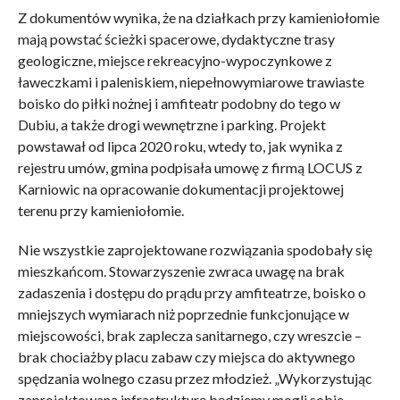
Z dokumentów wynika, że na działkach przy kamieniołomie
mają powstać ścieżki spacerowe, dydaktyczne trasy
geologiczne, miejsce rekreacyjno-wypoczynkowe z
ławeczkami i paleniskiem, niepełnowymiarowe trawiaste
boisko do piłki nożnej i amfiteatr podobny do tego w
Dubiu, a także drogi wewnętrzne i parking. Projekt
powstawał od lipca 2020 roku, wtedy to, jak wynika z
rejestru umów, gmina podpisała umowę z firmą
LOCUS
z
Karniowic na opracowanie dokumentacji projektowej
terenu przy kamieniołomie.
Nie wszystkie zaprojektowane rozwiązania spodobały się
mieszkańcom. Stowarzyszenie zwraca uwagę na brak
zadaszenia i dostępu do prądu przy amfiteatrze, boisko o
mniejszych wymiarach niż poprzednie funkcjonujące w
miejscowości, brak zaplecza sanitarnego, czy wreszcie –
brak chociażby placu zabaw czy miejsca do aktywnego
spędzania wolnego czasu przez młodzież. „Wykorzystując
zaprojektowaną infrastrukturę będziemy mogli sobie