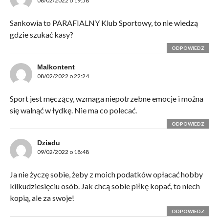
08/02/2022 o 19:58
Sankowia to PARAFIALNY Klub Sportowy, to nie wiedzą
gdzie szukać kasy?
ODPOWIEDZ
Malkontent
08/02/2022 o 22:24
Sport jest męczący, wzmaga niepotrzebne emocje i można
się walnąć w łydkę. Nie ma co polecać.
ODPOWIEDZ
Dziadu
09/02/2022 o 18:48
Ja nie życzę sobie, żeby z moich podatków opłacać hobby
kilkudziesięciu osób. Jak chcą sobie piłkę kopać, to niech
kopią, ale za swoje!
ODPOWIEDZ