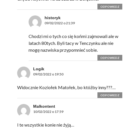
ODPOWIEDZ
historyk
09/02/2022 o 21:39
Chodzi mi o tych co się końmi zajmowali ale w
latach 80tych. Byli tacy w Tenczynku ale nie
mogę nazwiska przypomnieć sobie.
ODPOWIEDZ
Logik
09/02/2022 o 19:50
Widocznie Koziołek Matołek, bo któżby inny???…
ODPOWIEDZ
Malkontent
10/02/2022 o 17:59
I te wszystkie konie nie źyją…