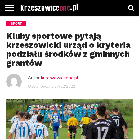
STRONA
SPORT
GŁÓWNA
WYBORY
WYBIERZ
ROZKŁADY
GREGORCZYK
KONTAKT
SAMORZĄDOWE
KATEGORIE
JAZDY
WATCH
Kluby sportowe pytają
krzeszowicki urząd o kryteria
podziału środków z gminnych
grantów
Autor
krzeszowiceone.pl
Opublikowane
07/02/2022