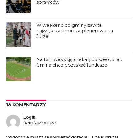
sprawców
W weekend do gminy zawita
największa impreza plenerowa na
Jurze!
Na tę inwestycję czekają od sześciu lat.
Gmina chce pozyskać fundusze
18 KOMENTARZY
Logik
07/02/2022 o 19:57
Widocznie muszą se wybiegać dotacje… Life is brutal…