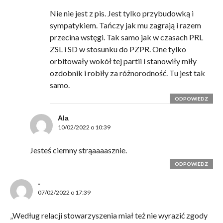
Nie nie jest z pis. Jest tylko przybudowką i
sympatykiem. Tańczy jak mu zagrają i razem
przecina wstęgi. Tak samo jak w czasach PRL
ZSL i SD w stosunku do PZPR. One tylko
orbitowały wokół tej partii i stanowiły miły
ozdobnik i robiły za różnorodność. Tu jest tak
samo.
ODPOWIEDZ
Ala
10/02/2022 o 10:39
Jesteś ciemny strąaaaasznie.
ODPOWIEDZ
-
07/02/2022 o 17:39
„Według relacji stowarzyszenia miał też nie wyrazić zgody