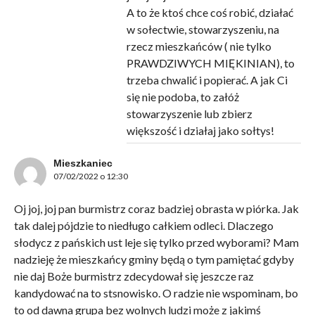
A to że ktoś chce coś robić, działać
w sołectwie, stowarzyszeniu, na
rzecz mieszkańców ( nie tylko
PRAWDZIWYCH MIĘKINIAN), to
trzeba chwalić i popierać. A jak Ci
się nie podoba, to załóż
stowarzyszenie lub zbierz
większość i działaj jako sołtys!
Mieszkaniec
07/02/2022 o 12:30
Oj joj, joj pan burmistrz coraz badziej obrasta w piórka. Jak
tak dalej pójdzie to niedługo całkiem odleci. Dlaczego
słodycz z pańskich ust leje się tylko przed wyborami? Mam
nadzieję że mieszkańcy gminy będą o tym pamiętać gdyby
nie daj Boże burmistrz zdecydował się jeszcze raz
kandydować na to stsnowisko. O radzie nie wspominam, bo
to od dawna grupa bez wolnych ludzi może z jakimś