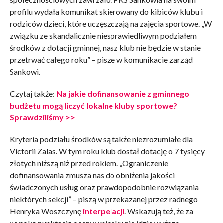
profilu wydała komunikat skierowany do kibiców klubu i
rodziców dzieci, które uczęszczają na zajęcia sportowe. „W
związku ze skandalicznie niesprawiedliwym podziałem
środków z dotacji gminnej, nasz klub nie będzie w stanie
przetrwać całego roku” – pisze w komunikacie zarząd
Sankowi.
Czytaj także:
Na jakie dofinansowanie z gminnego
budżetu mogą liczyć lokalne kluby sportowe?
Sprawdziliśmy >>
Kryteria podziału środków są także niezrozumiałe dla
Victorii Zalas. W tym roku klub dostał dotację o 7 tysięcy
złotych niższą niż przed rokiem. „Ograniczenie
dofinansowania zmusza nas do obniżenia jakości
świadczonych usług oraz prawdopodobnie rozwiązania
niektórych sekcji” – piszą w przekazanej przez radnego
Henryka Woszczynę
interpelacji
. Wskazują też, że za
wysoką punktacją oceny wniosku nie idzie wyższe