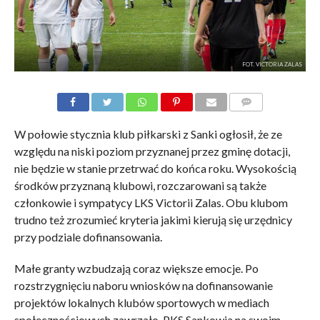
FOT. VICTORIA ZALAS
KOMENTARZE
W połowie stycznia klub piłkarski z Sanki ogłosił, że ze
względu na niski poziom przyznanej przez gminę dotacji,
nie będzie w stanie przetrwać do końca roku. Wysokością
środków przyznaną klubowi, rozczarowani są także
członkowie i sympatycy LKS Victorii Zalas. Obu klubom
trudno też zrozumieć kryteria jakimi kierują się urzędnicy
przy podziale dofinansowania.
Małe granty wzbudzają coraz większe emocje. Po
rozstrzygnięciu naboru wniosków na dofinansowanie
projektów lokalnych klubów sportowych w mediach
społecznościowych zawrzało. PKS Sankowia na swoim