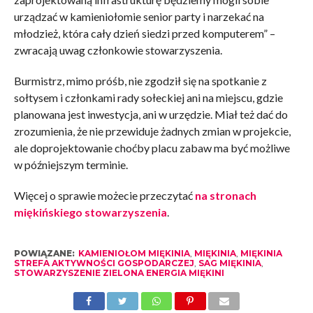
urządzać w kamieniołomie senior party i narzekać na
młodzież, która cały dzień siedzi przed komputerem” –
zwracają uwag członkowie stowarzyszenia.
Burmistrz, mimo próśb, nie zgodził się na spotkanie z
sołtysem i członkami rady sołeckiej ani na miejscu, gdzie
planowana jest inwestycja, ani w urzędzie. Miał też dać do
zrozumienia, że nie przewiduje żadnych zmian w projekcie,
ale doprojektowanie choćby placu zabaw ma być możliwe
w późniejszym terminie.
Więcej o sprawie możecie przeczytać
na stronach
miękińskiego stowarzyszenia
.
POWIĄZANE:
KAMIENIOŁOM MIĘKINIA
,
MIĘKINIA
,
MIĘKINIA
STREFA AKTYWNOŚCI GOSPODARCZEJ
,
SAG MIĘKINIA
,
STOWARZYSZENIE ZIELONA ENERGIA MIĘKINI