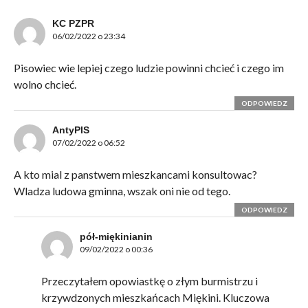
KC PZPR
06/02/2022 o 23:34
Pisowiec wie lepiej czego ludzie powinni chcieć i czego im
wolno chcieć.
ODPOWIEDZ
AntyPIS
07/02/2022 o 06:52
A kto mial z panstwem mieszkancami konsultowac?
Wladza ludowa gminna, wszak oni nie od tego.
ODPOWIEDZ
pół-miękinianin
09/02/2022 o 00:36
Przeczytałem opowiastkę o złym burmistrzu i
krzywdzonych mieszkańcach Miękini. Kluczowa