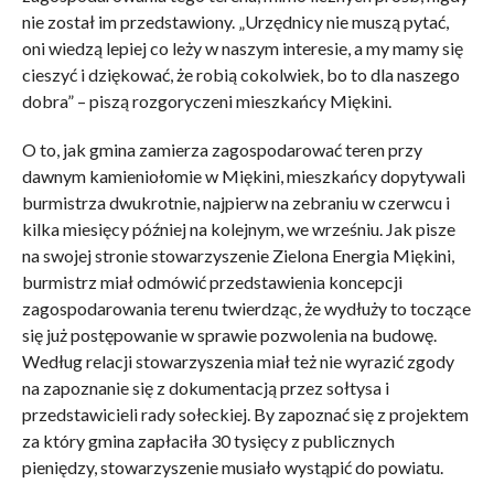
nie został im przedstawiony. „Urzędnicy nie muszą pytać,
oni wiedzą lepiej co leży w naszym interesie, a my mamy się
cieszyć i dziękować, że robią cokolwiek, bo to dla naszego
dobra” – piszą rozgoryczeni mieszkańcy Miękini.
O to, jak gmina zamierza zagospodarować teren przy
dawnym kamieniołomie w Miękini, mieszkańcy dopytywali
burmistrza dwukrotnie, najpierw na zebraniu w czerwcu i
kilka miesięcy później na kolejnym, we wrześniu. Jak pisze
na swojej stronie stowarzyszenie Zielona Energia Miękini,
burmistrz miał odmówić przedstawienia koncepcji
zagospodarowania terenu twierdząc, że wydłuży to toczące
się już postępowanie w sprawie pozwolenia na budowę.
Według relacji stowarzyszenia miał też nie wyrazić zgody
na zapoznanie się z dokumentacją przez sołtysa i
przedstawicieli rady sołeckiej. By zapoznać się z projektem
za który gmina zapłaciła 30 tysięcy z publicznych
pieniędzy, stowarzyszenie musiało wystąpić do powiatu.